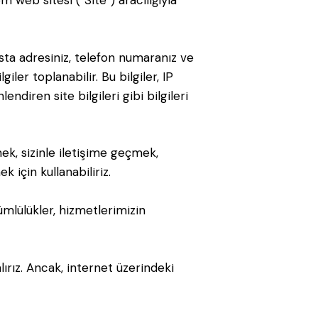
m web sitesi (“Site”) aracılığıyla
posta adresiniz, telefon numaranız ve
giler toplanabilir. Bu bilgiler, IP
ndiren site bilgileri gibi bilgileri
mek, sizinle iletişime geçmek,
 için kullanabiliriz.
ümlülükler, hizmetlerimizin
alırız. Ancak, internet üzerindeki