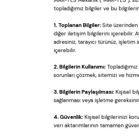
MAK-TES Mekanik (“MAK-TES”), sizin g
topladığımız bilgiler ve bu bilgileri
1. Toplanan Bilgiler:
Site üzerinden b
diğer iletişim bilgilerini içerebilir.
adresiniz, tarayıcı türünüz, işletim 
içerebilir.
2. Bilgilerin Kullanımı:
Topladığımız b
sorunları çözmek, sitemizi ve hizmet
3. Bilgilerin Paylaşılması:
Kişisel bi
sağlanması veya işletme gereksinim
4. Güvenlik:
Kişisel bilgilerinizi ko
veri aktarımlarının tamamen güven