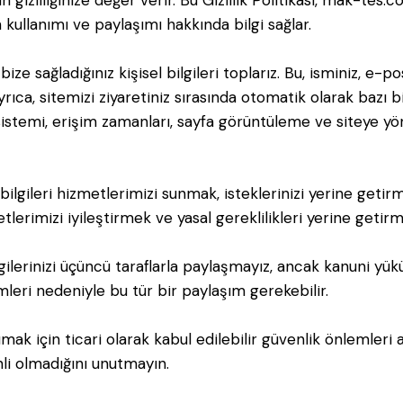
izliliğinize değer verir. Bu Gizlilik Politikası, mak-tes.co
n kullanımı ve paylaşımı hakkında bilgi sağlar.
ize sağladığınız kişisel bilgileri toplarız. Bu, isminiz, e-
 Ayrıca, sitemizi ziyaretiniz sırasında otomatik olarak bazı bil
sistemi, erişim zamanları, sayfa görüntüleme ve siteye yönle
ilgileri hizmetlerimizi sunmak, isteklerinizi yerine getir
lerimizi iyileştirmek ve yasal gereklilikleri yerine getirmek
lgilerinizi üçüncü taraflarla paylaşmayız, ancak kanuni yük
leri nedeniyle bu tür bir paylaşım gerekebilir.
rumak için ticari olarak kabul edilebilir güvenlik önlemleri 
li olmadığını unutmayın.