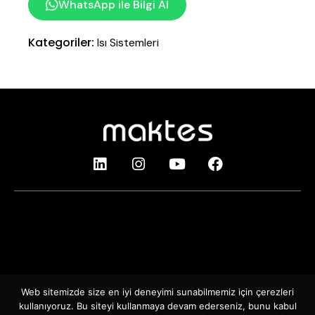
WhatsApp ile Bilgi Al
Kategoriler:
Isı Sistemleri
Çankırı Bulvarı Çınar Mah. Bağlar Yolu Küme Evleri
No:150 AKYURT / ANKARA – TURKEY
+90(554) 806 37 82
mekanik@mak-tes.com
Web sitemizde size en iyi deneyimi sunabilmemiz için çerezleri
kullanıyoruz. Bu siteyi kullanmaya devam ederseniz, bunu kabul