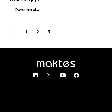
Devamını oku
1
2
3
Çankırı Bulvarı Çınar Mah. Bağlar Yolu Küme Evleri
No:150 AKYURT / ANKARA – TURKEY